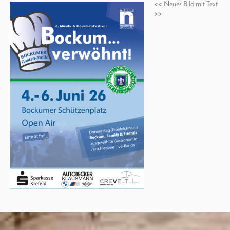
<< Neues Bild mit Text
>>