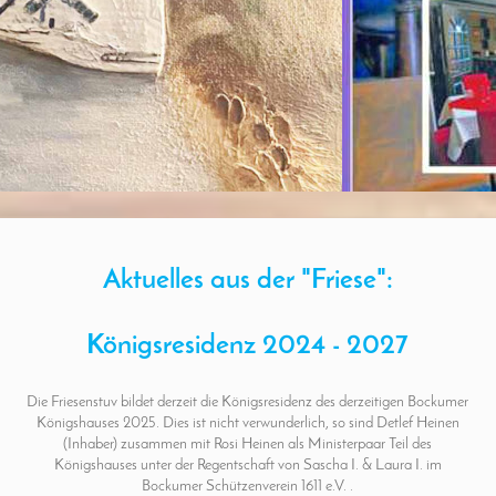
Aktuelles aus der "Friese":
Königsresidenz 2024 - 2027
Die Friesenstuv bildet derzeit die Königsresidenz des derzeitigen Bockumer
Königshauses 2025. Dies ist nicht verwunderlich, so sind Detlef Heinen
(Inhaber) zusammen mit Rosi Heinen als Ministerpaar Teil des
Königshauses unter der Regentschaft von Sascha I. & Laura I. im
Bockumer Schützenverein 1611 e.V. .